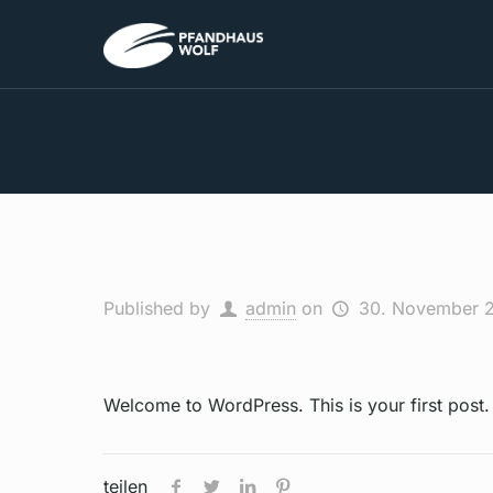
Published by
admin
on
30. November 
Wel­come to Word­Press. This is your first post. E
teilen